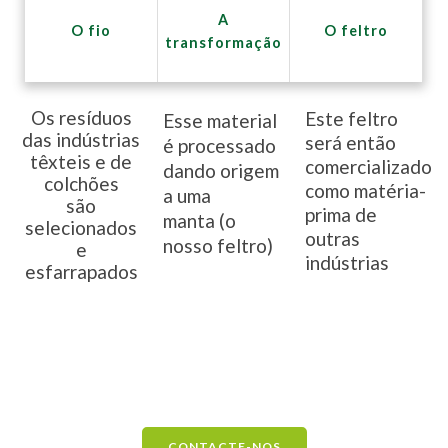
A
O fio
O feltro
transformação
Os resíduos
Este feltro
Esse material
das indústrias
será então
é processado
têxteis e de
comercializado
dando origem
colchões
como matéria-
a uma
são
prima de
manta (o
selecionados
outras
nosso feltro)
e
indústrias
esfarrapados
CONTACTE-NOS