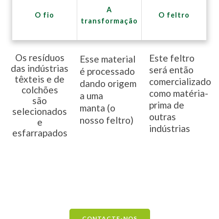
A
O fio
O feltro
transformação
Os resíduos
Este feltro
Esse material
das indústrias
será então
é processado
têxteis e de
comercializado
dando origem
colchões
como matéria-
a uma
são
prima de
manta (o
selecionados
outras
nosso feltro)
e
indústrias
esfarrapados
CONTACTE-NOS